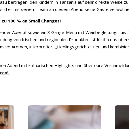
dazu beitragen, den Kindern in Tansania auf sehr direkte Weise z
wird er mit seinem Team an diesem Abend seine Gäste verwöhne
 zu 100 % an Small Changes!
nder Aperitif sowie ein 3 Gänge-Menü mit Weinbegleitung. Luis D
dung von frischen und regionalen Produkten ist für ihn das obers
ensive Aromen, interpretiert „Lieblingsgerichte“ neu und kombin
nen Abend mit kulinarischen Highlights und über eure Voranmeldun
eren!