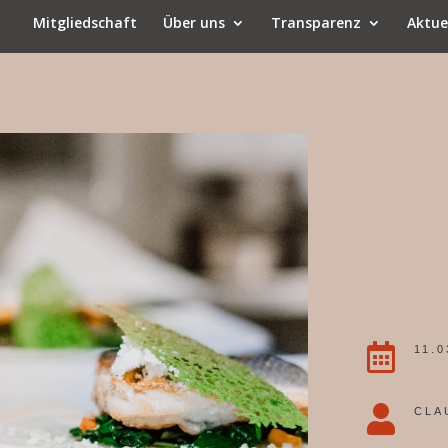
Mitgliedschaft
Über uns
Transparenz
Aktue

11.0

CLA