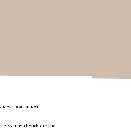
es
Restaurant
in Köln
eace Matunda berichtete und